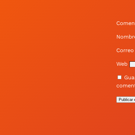
Comen
Nomb
Correo
Web
Gua
coment