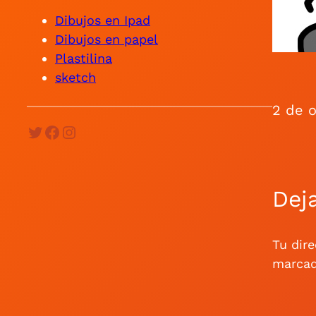
Dibujos en Ipad
Dibujos en papel
Plastilina
sketch
2 de 
Twitter
Facebook
Instagram
Dej
Tu dire
marca