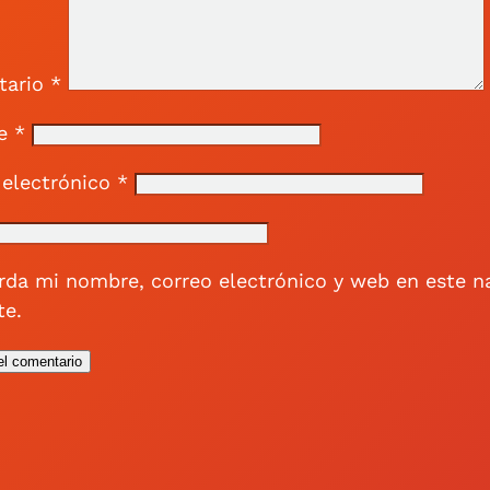
tario
*
re
*
 electrónico
*
rda mi nombre, correo electrónico y web en este n
e.