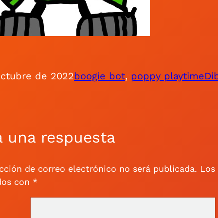
octubre de 2022
boogie bot
, 
poppy playtime
Di
a una respuesta
cción de correo electrónico no será publicada.
Los
dos con
*